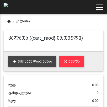
კალათა
კალათა (
{cart_raod}
ერთეული)
ᲢᲣᲠᲔᲑᲖᲔ ᲓᲐᲑᲠᲣᲜᲔᲑᲐ
ᲬᲐᲨᲚᲐ
სულ
0.00
ფასდაკლება
0
სულ
0.00