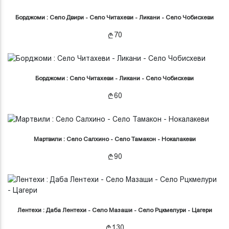
Борджоми : Село Двири - Село Читахеви - Ликани - Село Чобисхеви
70
Борджоми : Село Читахеви - Ликани - Село Чобисхеви
60
Мартвили : Село Салхино - Село Тамакон - Нокалакеви
90
Лентехи : Даба Лентехи - Село Mазаши - Село Рцкмелури - Цагери
130