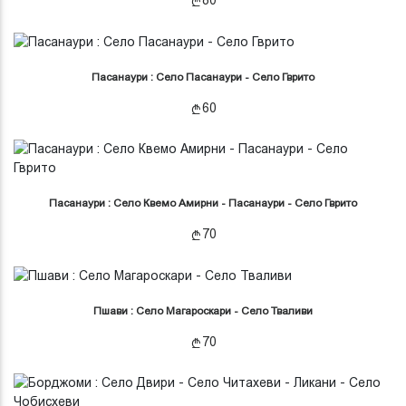
80
Пасанаури : Село Пасанаури - Село Гврито
60
Пасанаури : Село Квемо Амирни - Пасанаури - Село Гврито
70
Пшави : Село Магароскари - Село Тваливи
70