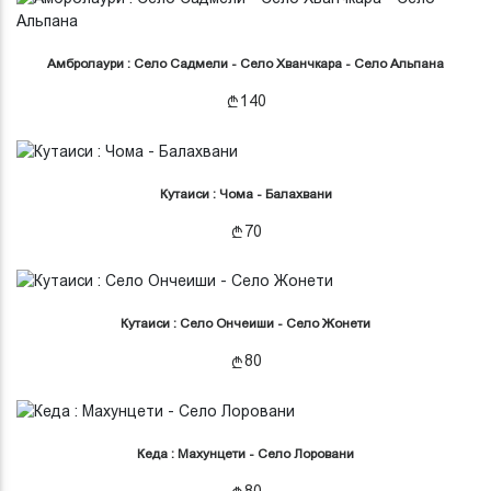
Амбролаури : Село Садмели - Село Хванчкара - Село Альпана
140
Кутаиси : Чома - Балахвани
70
Кутаиси : Село Ончеиши - Село Жонети
80
Кеда : Махунцети - Село Лоровани