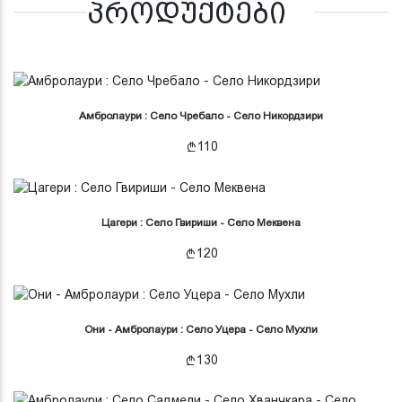
მსგავსი პროდუქტები
Амбролаури : Село Чребало - Село Никордзири
110
Цагери : Село Гвириши - Село Меквена
120
Они - Амбролаури : Село Уцера - Село Мухли
130